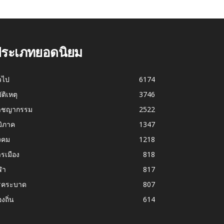
ระเภทยอดนิยม
่วไป
6174
บัติเหตุ
3746
าชญากรรม
2522
มิภาค
1347
งคม
1218
รเมือง
818
ฬา
817
รคระบาด
807
องถิ่น
614