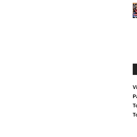
V
P
To
T