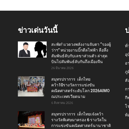
ข่าวเด่นวันนี้
ป
สะพัด! แวดวงพลังงานจับตา “รองผู้
ทั
ว่าฯ” หน่วยงานบิ๊กดีลไฟฟ้า ลือหึ่ง
อุ
สัมพันธ์ลับกับเลขาส่วนตัว ล่าสุด
บินไปสัมพันธ์ลับกันถึงเมืองจีน
อ
26 มีนาคม 2026
ภู
สมุทรปราการ เด็กไทย
สั
คว้า10รางวัลการแข่งขัน
กา
คณิตศาสตร์ระดับโลก 2026AIMO
ณประเทศเวียดนาม
กี
6 สิงหาคม 2026
โ
สมุทรปราการ เด็กไทยเจ๋งคว้า
ท้
รางวัลพิเศษมาครอง 6 รางวัลใน
การแข่งขันคณิตศาสตร์นานาชาติ