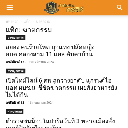
หน้าแรก
แท็ก
ฆาตกรรม
แท็ก: ฆาตกรรม
อาชญากรรม
สยอง คนร้ายโหด บุกแทง ปลัดหญิง
อบต.คลองสาม 11 แผล ดับคาบ้าน
คชสีห์นิวส์ 12
-
9 พฤศจิกายน 2024
อาชญากรรม
เปิดไทม์ไลน์ 6 ศพ ถูกวางยาดับ แกรนด์ไฮ
แอท ผบช.น. ชี้ชัดฆาตกรรม เผยสั่งอาหารยัง
ไม่ได้กิน
คชสีห์นิวส์ 12
-
16 กรกฎาคม 2024
ต่างประเทศ
ตำรวจชนม็อบในปารีสวันที่ 3 หลายเมืองสั่ง