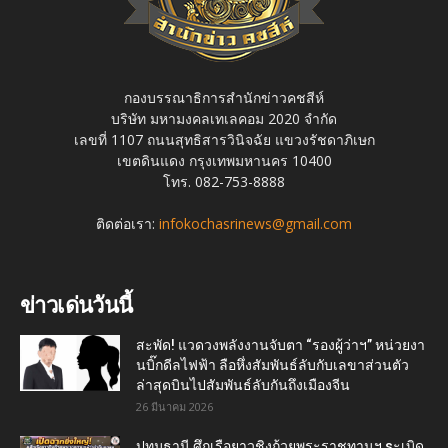
กองบรรณาธิการสำนักข่าวคชสีห์
บริษัท มหามงคลเทเลคอม 2020 จำกัด
เลขที่ 1107 ถนนสุทธิสารวินิจฉัย แขวงรัชดาภิเษก
เขตดินแดง กรุงเทพมหานคร 10400
โทร. 082-753-8888
ติดต่อเรา:
infokochasrinews@gmail.com
ข่าวเด่นวันนี้
สะพัด! แวดวงพลังงานจับตา “รองผู้ว่าฯ” หน่วยงา
นบิ๊กดีลไฟฟ้า ลือหึ่งสัมพันธ์ลับกับเลขาส่วนตัว
ล่าสุดบินไปสัมพันธ์ลับกันถึงเมืองจีน
26 มีนาคม 2026
ปทุมธานี ศึกเรือยาวชิงถ้วยพระราชทานฯ sะเบิด