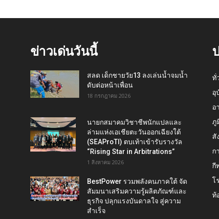
ข่าวเด่นวันนี้
ป
สลด เด็กชายวัย13 ลงเล่นน้ำจมน้ำ
ทั
ดับต่อหน้าเพื่อน
อุ
18 กรกฎาคม 2026
อ
ภู
นายกสมาคมวิชาชีพนักแปลและ
ล่ามแห่งเอเชียตะวันออกเฉียงใต้
สั
(SEAProTI) ตบเท้าเข้ารับรางวัล
กา
“Rising Star in Arbitrations”
1 สิงหาคม 2026
กี
โ
BestPower รวมพลังคนภาคใต้ จัด
สัมมนาเสริมความรู้ผลิตภัณฑ์และ
ท้
ธุรกิจ ปลุกแรงบันดาลใจ สู่ความ
สำเร็จ