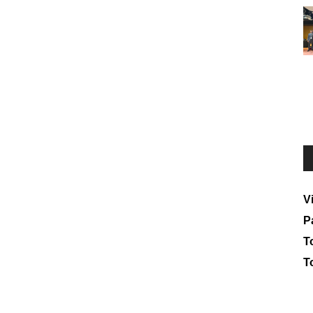
V
P
To
T