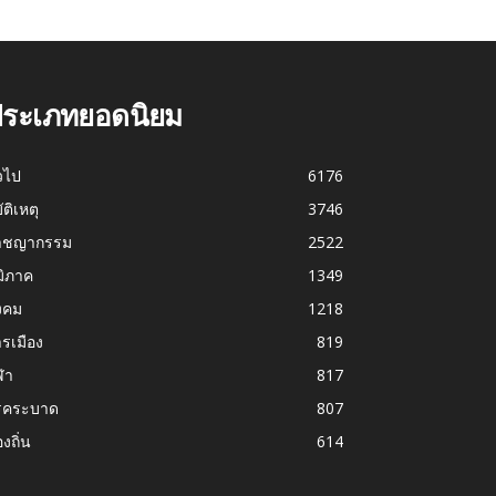
ระเภทยอดนิยม
่วไป
6176
บัติเหตุ
3746
าชญากรรม
2522
มิภาค
1349
งคม
1218
รเมือง
819
ฬา
817
รคระบาด
807
องถิ่น
614