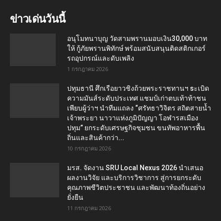
ข่าวเด่นวันนี้
อนุโมทนาบุญ วัดสามพรานมอบเงิน30,000 บาท
ให้ กู้ภัยพรานพิทักษ์ พร้อมสนับสนุนติดสติกเกอร์
รถอุปกรณ์และดับเพลิง
1 กรกฎาคม 2026
ปทุมธานี ศึกเรือยาวชิงถ้วยพระราชทานฯ sะเบิด
ความมันส์ระดับประเทศ แชมป์เก่าตบเท้าท้าชน
เพียบผู้ว่าฯ นำทีมแถลง “ศรัทธาวิจิตร สถิตสายน้ำ
เจ้าพระยา นาวาแห่งภูมิปัญญา โอฬารสเมือง
ปทุม” ยกระดับเศรษฐกิจชุมชน ขนทัพอาหารพื้น
ถิ่นและสินค้ากว่า...
10 กรกฎาคม 2026
มรส. จัดงาน SRU Local Nexus 2026 นำเสนอ
ผลงานวิจัย และบริการวิชาการ สู่การยกระดับ
คุณภาพชีวิตประชาชน และพัฒนาท้องถิ่นอย่าง
ยั่งยืน
11 กรกฎาคม 2026