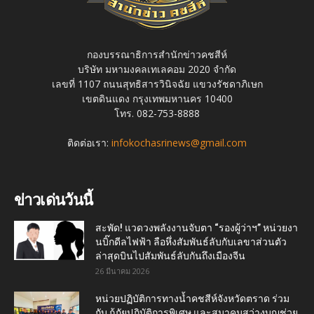
กองบรรณาธิการสำนักข่าวคชสีห์
บริษัท มหามงคลเทเลคอม 2020 จำกัด
เลขที่ 1107 ถนนสุทธิสารวินิจฉัย แขวงรัชดาภิเษก
เขตดินแดง กรุงเทพมหานคร 10400
โทร. 082-753-8888
ติดต่อเรา:
infokochasrinews@gmail.com
ข่าวเด่นวันนี้
สะพัด! แวดวงพลังงานจับตา “รองผู้ว่าฯ” หน่วยงา
นบิ๊กดีลไฟฟ้า ลือหึ่งสัมพันธ์ลับกับเลขาส่วนตัว
ล่าสุดบินไปสัมพันธ์ลับกันถึงเมืองจีน
26 มีนาคม 2026
หน่วยปฏิบัติการทางน้ำคชสีห์จังหวัดตราด ร่วม
กับ กู้ภัยปฏิบัติการพิเศษ และสมาคมสว่างบุญช่วย