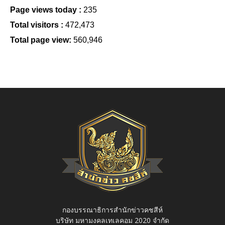
Page views today :
235
Total visitors :
472,473
Total page view:
560,946
กองบรรณาธิการสำนักข่าวคชสีห์
บริษัท มหามงคลเทเลคอม 2020 จำกัด