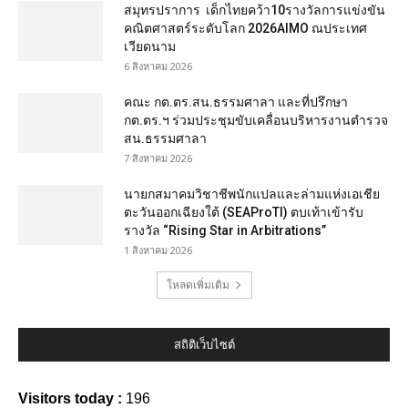
สมุทรปราการ เด็กไทยคว้า10รางวัลการแข่งขัน
คณิตศาสตร์ระดับโลก 2026AIMO ณประเทศ
เวียดนาม
6 สิงหาคม 2026
คณะ กต.ตร.สน.ธรรมศาลา และที่ปรึกษา
กต.ตร.ฯ ร่วมประชุมขับเคลื่อนบริหารงานตำรวจ
สน.ธรรมศาลา
7 สิงหาคม 2026
นายกสมาคมวิชาชีพนักแปลและล่ามแห่งเอเชีย
ตะวันออกเฉียงใต้ (SEAProTI) ตบเท้าเข้ารับ
รางวัล “Rising Star in Arbitrations”
1 สิงหาคม 2026
โหลดเพิ่มเติม
สถิติเว็บไซต์
Visitors today :
196