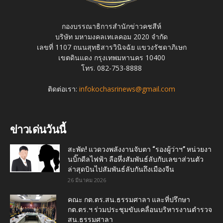
กองบรรณาธิการสำนักข่าวคชสีห์
บริษัท มหามงคลเทเลคอม 2020 จำกัด
เลขที่ 1107 ถนนสุทธิสารวินิจฉัย แขวงรัชดาภิเษก
เขตดินแดง กรุงเทพมหานคร 10400
โทร. 082-753-8888
ติดต่อเรา:
infokochasrinews@gmail.com
ข่าวเด่นวันนี้
สะพัด! แวดวงพลังงานจับตา “รองผู้ว่าฯ” หน่วยงา
นบิ๊กดีลไฟฟ้า ลือหึ่งสัมพันธ์ลับกับเลขาส่วนตัว
ล่าสุดบินไปสัมพันธ์ลับกันถึงเมืองจีน
26 มีนาคม 2026
คณะ กต.ตร.สน.ธรรมศาลา และที่ปรึกษา
กต.ตร.ฯ ร่วมประชุมขับเคลื่อนบริหารงานตำรวจ
สน.ธรรมศาลา