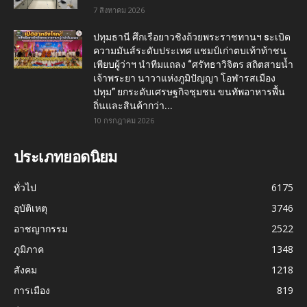
7 สิงหาคม 2026
ปทุมธานี ศึกเรือยาวชิงถ้วยพระราชทานฯ sะเบิด
ความมันส์ระดับประเทศ แชมป์เก่าตบเท้าท้าชน
เพียบผู้ว่าฯ นำทีมแถลง “ศรัทธาวิจิตร สถิตสายน้ำ
เจ้าพระยา นาวาแห่งภูมิปัญญา โอฬารสเมือง
ปทุม” ยกระดับเศรษฐกิจชุมชน ขนทัพอาหารพื้น
ถิ่นและสินค้ากว่า...
10 กรกฎาคม 2026
ประเภทยอดนิยม
ทั่วไป
6175
อุบัติเหตุ
3746
อาชญากรรม
2522
ภูมิภาค
1348
สังคม
1218
การเมือง
819