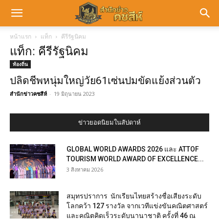
หน้าแรก
แท็ก
คีรีรัฐนิคม
แท็ก: คีรีรัฐนิคม
ท้องถิ่น
ปลิดชีพหนุ่มใหญ่วัย61เซ่นปมขัดแย้งส่วนตัว
สำนักข่าวคชสีห์
-
19 มิถุนายน 2023
ข่าวยอดนิยมในสัปดาห์
GLOBAL WORLD AWARDS 2026 และ ATTOF
TOURISM WORLD AWARD OF EXCELLENCE...
3 สิงหาคม 2026
สมุทรปราการ นักเรียนไทยสร้างชื่อเสียงระดับ
โลกคว้า 127 รางวัล จากเวทีแข่งขันคณิตศาสตร์
และคณิตคิดเร็วระดับนานาชาติ ครั้งที่ 46 ณ