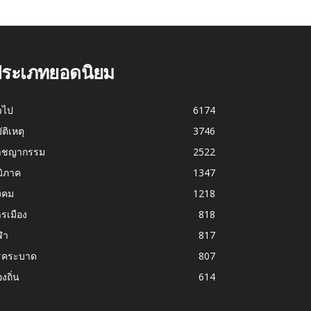
ระเภทยอดนิยม
่วไป
6174
บัติเหตุ
3746
าชญากรรม
2522
มิภาค
1347
งคม
1218
รเมือง
818
ฬา
817
รคระบาด
807
องถิ่น
614