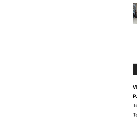
V
P
To
T