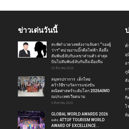
ข่าวเด่นวันนี้
ป
สะพัด! แวดวงพลังงานจับตา “รองผู้
ทั
ว่าฯ” หน่วยงานบิ๊กดีลไฟฟ้า ลือหึ่ง
อุ
สัมพันธ์ลับกับเลขาส่วนตัว ล่าสุด
บินไปสัมพันธ์ลับกันถึงเมืองจีน
อ
26 มีนาคม 2026
ภู
สมุทรปราการ เด็กไทย
สั
คว้า10รางวัลการแข่งขัน
กา
คณิตศาสตร์ระดับโลก 2026AIMO
ณประเทศเวียดนาม
กี
6 สิงหาคม 2026
โ
GLOBAL WORLD AWARDS 2026
ท้
และ ATTOF TOURISM WORLD
AWARD OF EXCELLENCE...