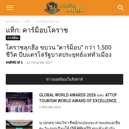
หน้าแรก
แท็ก
คาร์ม็อบโคราช
แท็ก: คาร์ม็อบโคราช
การเมือง
โคราชลุกฮือ ขบวน “คาร์ม็อบ” กว่า 1,500
ชีวิต บีบแตรไล่รัฐบาลประยุทธ์แห่ทั่วเมือง
คชสีห์นิวส์ 5
-
23 กรกฎาคม 2021
ข่าวยอดนิยมในสัปดาห์
GLOBAL WORLD AWARDS 2026 และ ATTOF
TOURISM WORLD AWARD OF EXCELLENCE...
3 สิงหาคม 2026
นายกสมาคมวิชาชีพนักแปลและล่ามแห่งเอเชีย
ตะวันออกเฉียงใต้ (SEAProTI) ตบเท้าเข้ารับ