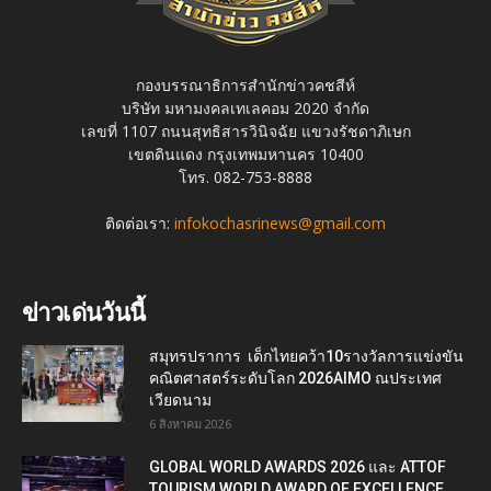
กองบรรณาธิการสำนักข่าวคชสีห์
บริษัท มหามงคลเทเลคอม 2020 จำกัด
เลขที่ 1107 ถนนสุทธิสารวินิจฉัย แขวงรัชดาภิเษก
เขตดินแดง กรุงเทพมหานคร 10400
โทร. 082-753-8888
ติดต่อเรา:
infokochasrinews@gmail.com
ข่าวเด่นวันนี้
สมุทรปราการ เด็กไทยคว้า10รางวัลการแข่งขัน
คณิตศาสตร์ระดับโลก 2026AIMO ณประเทศ
เวียดนาม
6 สิงหาคม 2026
GLOBAL WORLD AWARDS 2026 และ ATTOF
TOURISM WORLD AWARD OF EXCELLENCE...