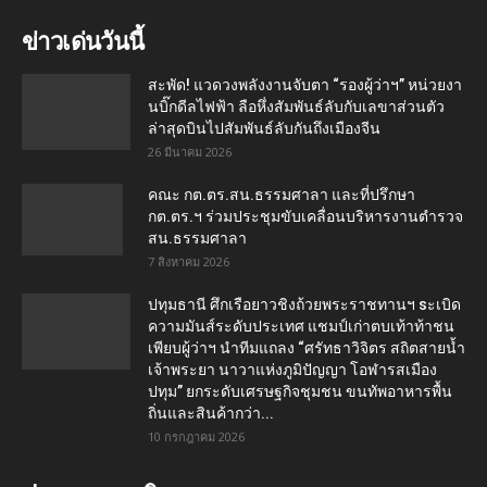
ข่าวเด่นวันนี้
สะพัด! แวดวงพลังงานจับตา “รองผู้ว่าฯ” หน่วยงา
นบิ๊กดีลไฟฟ้า ลือหึ่งสัมพันธ์ลับกับเลขาส่วนตัว
ล่าสุดบินไปสัมพันธ์ลับกันถึงเมืองจีน
26 มีนาคม 2026
คณะ กต.ตร.สน.ธรรมศาลา และที่ปรึกษา
กต.ตร.ฯ ร่วมประชุมขับเคลื่อนบริหารงานตำรวจ
สน.ธรรมศาลา
7 สิงหาคม 2026
ปทุมธานี ศึกเรือยาวชิงถ้วยพระราชทานฯ sะเบิด
ความมันส์ระดับประเทศ แชมป์เก่าตบเท้าท้าชน
เพียบผู้ว่าฯ นำทีมแถลง “ศรัทธาวิจิตร สถิตสายน้ำ
เจ้าพระยา นาวาแห่งภูมิปัญญา โอฬารสเมือง
ปทุม” ยกระดับเศรษฐกิจชุมชน ขนทัพอาหารพื้น
ถิ่นและสินค้ากว่า...
10 กรกฎาคม 2026