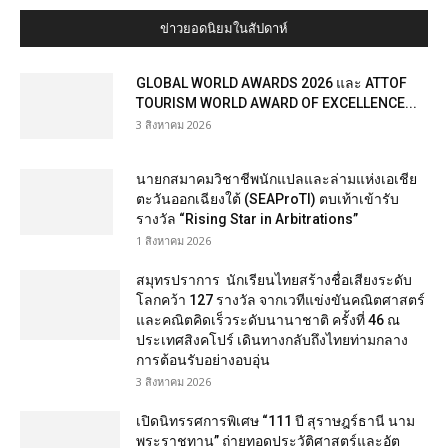
ข่าวยอดนิยมในสัปดาห์
GLOBAL WORLD AWARDS 2026 และ ATTOF
TOURISM WORLD AWARD OF EXCELLENCE...
3 สิงหาคม 2026
นายกสมาคมวิชาชีพนักแปลและล่ามแห่งเอเชีย
ตะวันออกเฉียงใต้ (SEAProTI) ตบเท้าเข้ารับ
รางวัล “Rising Star in Arbitrations”
1 สิงหาคม 2026
สมุทรปราการ นักเรียนไทยสร้างชื่อเสียงระดับ
โลกคว้า 127 รางวัล จากเวทีแข่งขันคณิตศาสตร์
และคณิตคิดเร็วระดับนานาชาติ ครั้งที่ 46 ณ
ประเทศสิงคโปร์ เดินทางกลับถึงไทยท่ามกลาง
การต้อนรับอย่างอบอุ่น
3 สิงหาคม 2026
เปิดนิทรรศการพิเศษ “111 ปี สุราษฎร์ธานี นาม
พระราชทาน” ถ่ายทอดประวัติศาสตร์และอัต