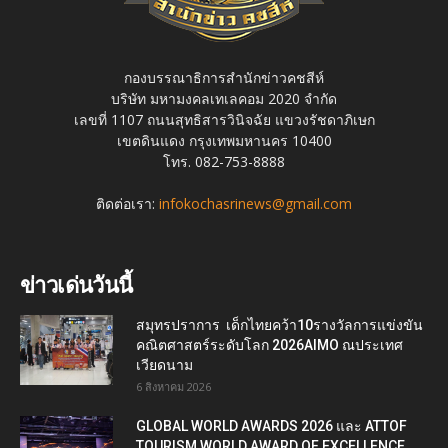
กองบรรณาธิการสำนักข่าวคชสีห์
บริษัท มหามงคลเทเลคอม 2020 จำกัด
เลขที่ 1107 ถนนสุทธิสารวินิจฉัย แขวงรัชดาภิเษก
เขตดินแดง กรุงเทพมหานคร 10400
โทร. 082-753-8888
ติดต่อเรา:
infokochasrinews@gmail.com
ข่าวเด่นวันนี้
สมุทรปราการ เด็กไทยคว้า10รางวัลการแข่งขัน
คณิตศาสตร์ระดับโลก 2026AIMO ณประเทศ
เวียดนาม
6 สิงหาคม 2026
GLOBAL WORLD AWARDS 2026 และ ATTOF
TOURISM WORLD AWARD OF EXCELLENCE...