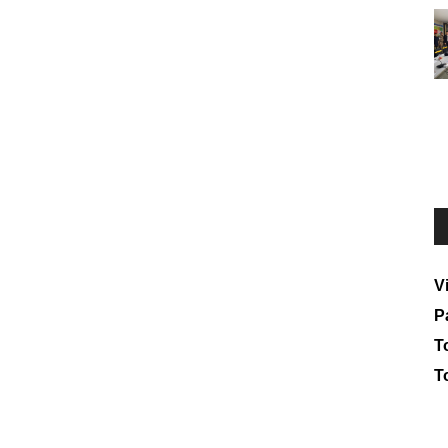
V
P
To
T