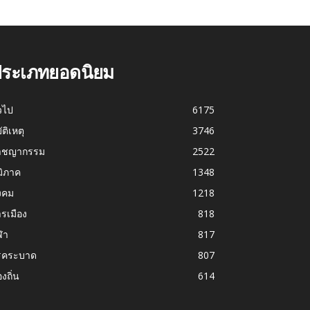
ระเภทยอดนิยม
่วไป
6175
บัติเหตุ
3746
าชญากรรม
2522
มิภาค
1348
งคม
1218
รเมือง
818
ฬา
817
รคระบาด
807
องถิ่น
614