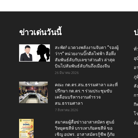
ข่าวเด่นวันนี้
ป
สะพัด! แวดวงพลังงานจับตา “รองผู้
ทั
ว่าฯ” หน่วยงานบิ๊กดีลไฟฟ้า ลือหึ่ง
อุ
สัมพันธ์ลับกับเลขาส่วนตัว ล่าสุด
บินไปสัมพันธ์ลับกันถึงเมืองจีน
อ
26 มีนาคม 2026
ภู
คณะ กต.ตร.สน.ธรรมศาลา และที่
สั
ปรึกษา กต.ตร.ฯ ร่วมประชุมขับ
กา
เคลื่อนบริหารงานตำรวจ
สน.ธรรมศาลา
กี
7 สิงหาคม 2026
โ
สมาคมผู้สื่อข่าวอาสาสมัคร ศูนย์
ท้
วิทยุคชสีห์ บรรเทาภัยคชสีห์ ขอ
เชิญ อปพร. อาสาสมัครกู้ชีพ กู้ภัย