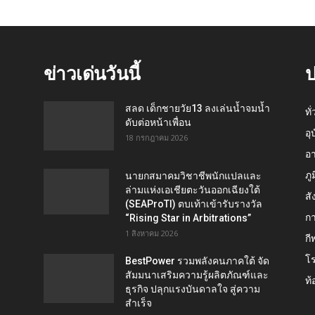
ข่าวเด่นวันนี้
ป
สลด เด็กชายวัย13 ลงเล่นน้ำจมน้ำ
ทั
ดับต่อหน้าเพื่อน
อุ
18 กรกฎาคม 2026
อ
ภู
นายกสมาคมวิชาชีพนักแปลและ
ล่ามแห่งเอเชียตะวันออกเฉียงใต้
สั
(SEAProTI) ตบเท้าเข้ารับรางวัล
กา
“Rising Star in Arbitrations”
1 สิงหาคม 2026
กี
โ
BestPower รวมพลังคนภาคใต้ จัด
สัมมนาเสริมความรู้ผลิตภัณฑ์และ
ท้
ธุรกิจ ปลุกแรงบันดาลใจ สู่ความ
สำเร็จ