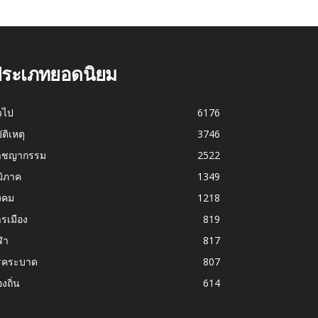
ระเภทยอดนิยม
่วไป
6176
บัติเหตุ
3746
าชญากรรม
2522
มิภาค
1349
งคม
1218
รเมือง
819
ฬา
817
รคระบาด
807
องถิ่น
614