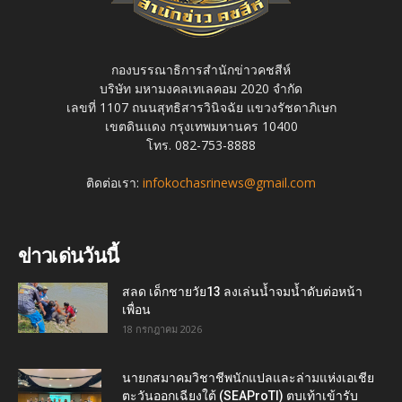
กองบรรณาธิการสำนักข่าวคชสีห์
บริษัท มหามงคลเทเลคอม 2020 จำกัด
เลขที่ 1107 ถนนสุทธิสารวินิจฉัย แขวงรัชดาภิเษก
เขตดินแดง กรุงเทพมหานคร 10400
โทร. 082-753-8888
ติดต่อเรา:
infokochasrinews@gmail.com
ข่าวเด่นวันนี้
สลด เด็กชายวัย13 ลงเล่นน้ำจมน้ำดับต่อหน้า
เพื่อน
18 กรกฎาคม 2026
นายกสมาคมวิชาชีพนักแปลและล่ามแห่งเอเชีย
ตะวันออกเฉียงใต้ (SEAProTI) ตบเท้าเข้ารับ