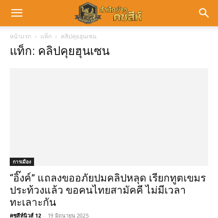
หน้าแรก
แท็ก
คลิปคุยฮุนเซน
แท็ก: คลิปคุยฮุนเซน
การเมือง
“อิ๊งค์” แถลงขออภัยปมคลิปหลุด เรียกทูตเขมร
ประท้วงแล้ว ขอคนไทยสามัคคี ไม่มีเวลา
ทะเลาะกัน
คชสีห์นิวส์ 12
-
19 มิถุนายน 2025