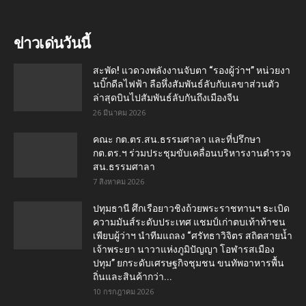
ข่าวเด่นวันนี้
สะพัด! แวดวงพลังงานจับตา “รองผู้ว่าฯ” หน่วยงา
นบิ๊กดีลไฟฟ้า ลือหึ่งสัมพันธ์ลับกับเลขาส่วนตัว
ล่าสุดบินไปสัมพันธ์ลับกันถึงเมืองจีน
26 มีนาคม 2026
คณะ กต.ตร.สน.ธรรมศาลา และที่ปรึกษา
กต.ตร.ฯ ร่วมประชุมขับเคลื่อนบริหารงานตำรวจ
สน.ธรรมศาลา
7 สิงหาคม 2026
ปทุมธานี ศึกเรือยาวชิงถ้วยพระราชทานฯ sะเบิด
ความมันส์ระดับประเทศ แชมป์เก่าตบเท้าท้าชน
เพียบผู้ว่าฯ นำทีมแถลง “ศรัทธาวิจิตร สถิตสายน้ำ
เจ้าพระยา นาวาแห่งภูมิปัญญา โอฬารสเมือง
ปทุม” ยกระดับเศรษฐกิจชุมชน ขนทัพอาหารพื้น
ถิ่นและสินค้ากว่า...
10 กรกฎาคม 2026