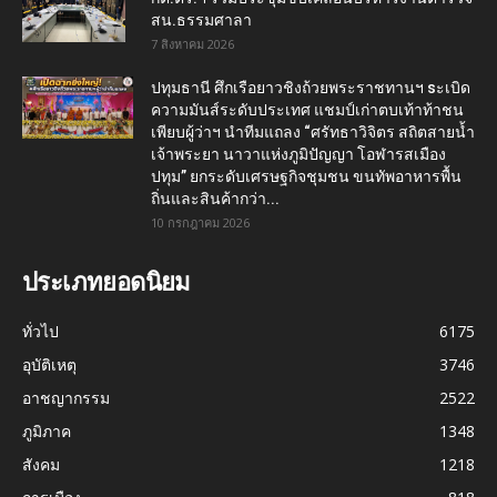
สน.ธรรมศาลา
7 สิงหาคม 2026
ปทุมธานี ศึกเรือยาวชิงถ้วยพระราชทานฯ sะเบิด
ความมันส์ระดับประเทศ แชมป์เก่าตบเท้าท้าชน
เพียบผู้ว่าฯ นำทีมแถลง “ศรัทธาวิจิตร สถิตสายน้ำ
เจ้าพระยา นาวาแห่งภูมิปัญญา โอฬารสเมือง
ปทุม” ยกระดับเศรษฐกิจชุมชน ขนทัพอาหารพื้น
ถิ่นและสินค้ากว่า...
10 กรกฎาคม 2026
ประเภทยอดนิยม
ทั่วไป
6175
อุบัติเหตุ
3746
อาชญากรรม
2522
ภูมิภาค
1348
สังคม
1218