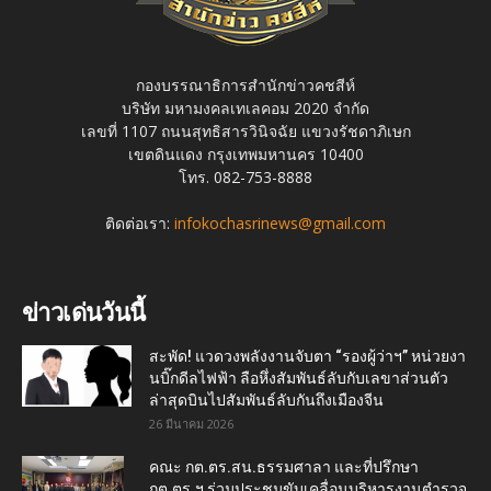
กองบรรณาธิการสำนักข่าวคชสีห์
บริษัท มหามงคลเทเลคอม 2020 จำกัด
เลขที่ 1107 ถนนสุทธิสารวินิจฉัย แขวงรัชดาภิเษก
เขตดินแดง กรุงเทพมหานคร 10400
โทร. 082-753-8888
ติดต่อเรา:
infokochasrinews@gmail.com
ข่าวเด่นวันนี้
สะพัด! แวดวงพลังงานจับตา “รองผู้ว่าฯ” หน่วยงา
นบิ๊กดีลไฟฟ้า ลือหึ่งสัมพันธ์ลับกับเลขาส่วนตัว
ล่าสุดบินไปสัมพันธ์ลับกันถึงเมืองจีน
26 มีนาคม 2026
คณะ กต.ตร.สน.ธรรมศาลา และที่ปรึกษา
กต.ตร.ฯ ร่วมประชุมขับเคลื่อนบริหารงานตำรวจ