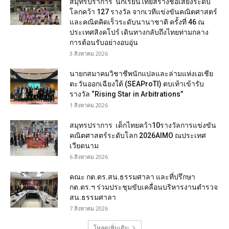
สมุทรปราการ นักเรียนไทยสร้างชื่อเสียงระดับ
โลกคว้า 127 รางวัล จากเวทีแข่งขันคณิตศาสตร์
และคณิตคิดเร็วระดับนานาชาติ ครั้งที่ 46 ณ
ประเทศสิงคโปร์ เดินทางกลับถึงไทยท่ามกลาง
การต้อนรับอย่างอบอุ่น
3 สิงหาคม 2026
นายกสมาคมวิชาชีพนักแปลและล่ามแห่งเอเชีย
ตะวันออกเฉียงใต้ (SEAProTI) ตบเท้าเข้ารับ
รางวัล “Rising Star in Arbitrations”
1 สิงหาคม 2026
สมุทรปราการ เด็กไทยคว้า10รางวัลการแข่งขัน
คณิตศาสตร์ระดับโลก 2026AIMO ณประเทศ
เวียดนาม
6 สิงหาคม 2026
คณะ กต.ตร.สน.ธรรมศาลา และที่ปรึกษา
กต.ตร.ฯ ร่วมประชุมขับเคลื่อนบริหารงานตำรวจ
สน.ธรรมศาลา
7 สิงหาคม 2026
โหลดเพิ่มเติม