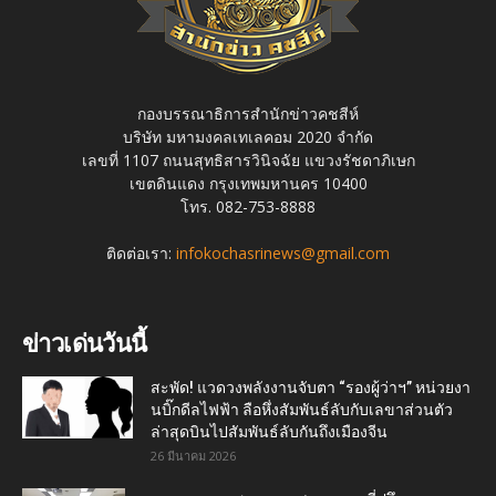
กองบรรณาธิการสำนักข่าวคชสีห์
บริษัท มหามงคลเทเลคอม 2020 จำกัด
เลขที่ 1107 ถนนสุทธิสารวินิจฉัย แขวงรัชดาภิเษก
เขตดินแดง กรุงเทพมหานคร 10400
โทร. 082-753-8888
ติดต่อเรา:
infokochasrinews@gmail.com
ข่าวเด่นวันนี้
สะพัด! แวดวงพลังงานจับตา “รองผู้ว่าฯ” หน่วยงา
นบิ๊กดีลไฟฟ้า ลือหึ่งสัมพันธ์ลับกับเลขาส่วนตัว
ล่าสุดบินไปสัมพันธ์ลับกันถึงเมืองจีน
26 มีนาคม 2026