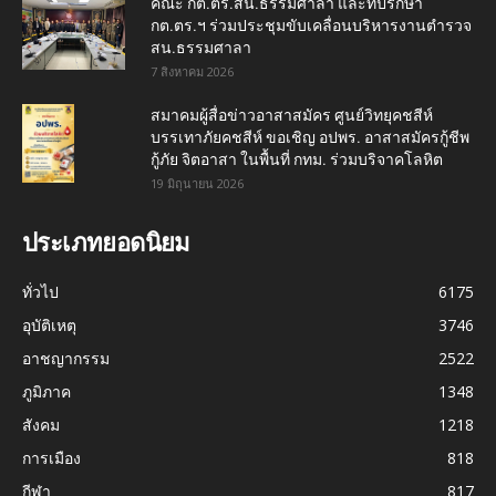
คณะ กต.ตร.สน.ธรรมศาลา และที่ปรึกษา
กต.ตร.ฯ ร่วมประชุมขับเคลื่อนบริหารงานตำรวจ
สน.ธรรมศาลา
7 สิงหาคม 2026
สมาคมผู้สื่อข่าวอาสาสมัคร ศูนย์วิทยุคชสีห์
บรรเทาภัยคชสีห์ ขอเชิญ อปพร. อาสาสมัครกู้ชีพ
กู้ภัย จิตอาสา ในพื้นที่ กทม. ร่วมบริจาคโลหิต
19 มิถุนายน 2026
ประเภทยอดนิยม
ทั่วไป
6175
อุบัติเหตุ
3746
อาชญากรรม
2522
ภูมิภาค
1348
สังคม
1218
การเมือง
818
กีฬา
817