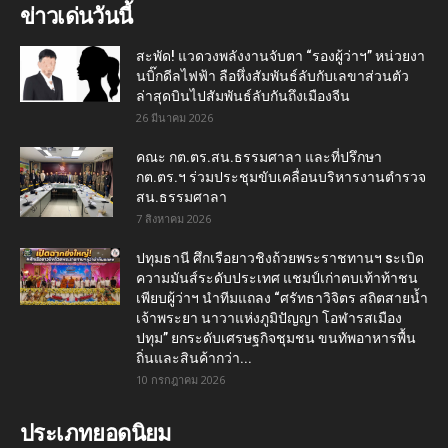
ข่าวเด่นวันนี้
สะพัด! แวดวงพลังงานจับตา “รองผู้ว่าฯ” หน่วยงา
นบิ๊กดีลไฟฟ้า ลือหึ่งสัมพันธ์ลับกับเลขาส่วนตัว
ล่าสุดบินไปสัมพันธ์ลับกันถึงเมืองจีน
26 มีนาคม 2026
คณะ กต.ตร.สน.ธรรมศาลา และที่ปรึกษา
กต.ตร.ฯ ร่วมประชุมขับเคลื่อนบริหารงานตำรวจ
สน.ธรรมศาลา
7 สิงหาคม 2026
ปทุมธานี ศึกเรือยาวชิงถ้วยพระราชทานฯ sะเบิด
ความมันส์ระดับประเทศ แชมป์เก่าตบเท้าท้าชน
เพียบผู้ว่าฯ นำทีมแถลง “ศรัทธาวิจิตร สถิตสายน้ำ
เจ้าพระยา นาวาแห่งภูมิปัญญา โอฬารสเมือง
ปทุม” ยกระดับเศรษฐกิจชุมชน ขนทัพอาหารพื้น
ถิ่นและสินค้ากว่า...
10 กรกฎาคม 2026
ประเภทยอดนิยม