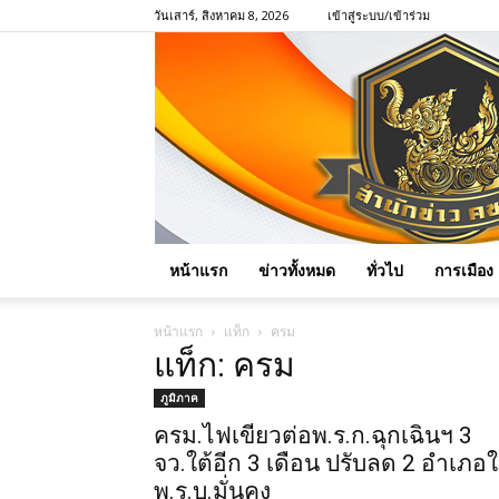
วันเสาร์, สิงหาคม 8, 2026
เข้าสู่ระบบ/เข้าร่วม
หน้าแรก
ข่าวทั้งหมด
ทั่วไป
การเมือง
หน้าแรก
แท็ก
ครม
แท็ก: ครม
ภูมิภาค
ครม.ไฟเขียวต่อพ.ร.ก.ฉุกเฉินฯ 3
จว.ใต้อีก 3 เดือน ปรับลด 2 อำเภอใ
พ.ร.บ.มั่นคง