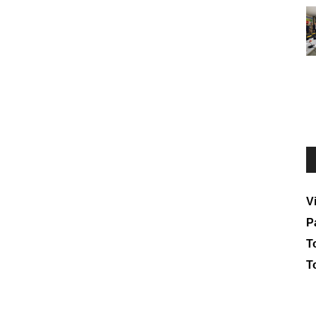
V
P
To
T