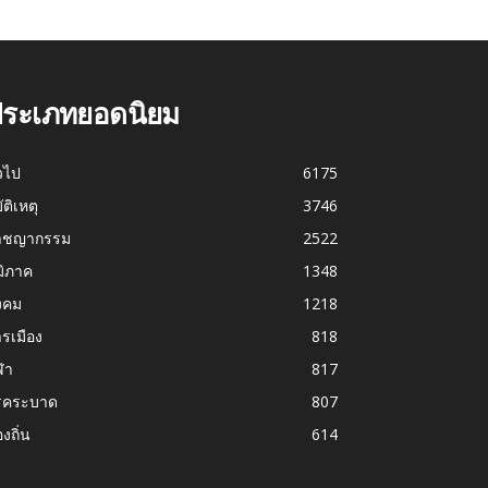
ระเภทยอดนิยม
่วไป
6175
บัติเหตุ
3746
าชญากรรม
2522
มิภาค
1348
งคม
1218
รเมือง
818
ฬา
817
รคระบาด
807
องถิ่น
614