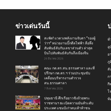
ข่าวเด่นวันนี้
ป
สะพัด! แวดวงพลังงานจับตา “รองผู้
ทั
ว่าฯ” หน่วยงานบิ๊กดีลไฟฟ้า ลือหึ่ง
อุ
สัมพันธ์ลับกับเลขาส่วนตัว ล่าสุด
บินไปสัมพันธ์ลับกันถึงเมืองจีน
อ
26 มีนาคม 2026
ภู
คณะ กต.ตร.สน.ธรรมศาลา และที่
สั
ปรึกษา กต.ตร.ฯ ร่วมประชุมขับ
กา
เคลื่อนบริหารงานตำรวจ
สน.ธรรมศาลา
กี
7 สิงหาคม 2026
โ
ปทุมธานี ศึกเรือยาวชิงถ้วยพระ
ท้
ราชทานฯ sะเบิดความมันส์ระดับ
ประเทศ แชมป์เก่าตบเท้าท้าชน