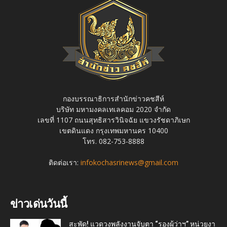
กองบรรณาธิการสำนักข่าวคชสีห์
บริษัท มหามงคลเทเลคอม 2020 จำกัด
เลขที่ 1107 ถนนสุทธิสารวินิจฉัย แขวงรัชดาภิเษก
เขตดินแดง กรุงเทพมหานคร 10400
โทร. 082-753-8888
ติดต่อเรา:
infokochasrinews@gmail.com
ข่าวเด่นวันนี้
สะพัด! แวดวงพลังงานจับตา “รองผู้ว่าฯ” หน่วยงา