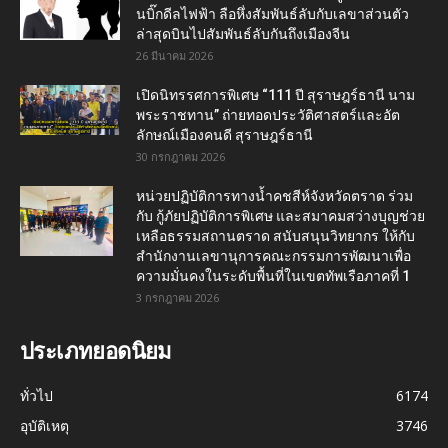
นบิ๊กดีลไฟฟ้า ลือหึ่งสัมพันธ์ลับกับเลขาส่วนตัว
ล่าสุดบินไปสัมพันธ์ลับกันถึงเมืองจีน
26 มีนาคม 2026
เปิดนิทรรศการพิเศษ “111 ปี สุราษฎร์ธานี นาม
พระราชทาน” ถ่ายทอดประวัติศาสตร์และอัต
ลักษณ์เมืองคนดี สุราษฎร์ธานี
30 กรกฎาคม 2026
หน่วยปฏิบัติการทางน้ำคชสีห์จังหวัดตราด ร่วม
กับ กู้ภัยปฏิบัติการพิเศษ และสมาคมสว่างบุญช่วย
เหลือธรรมสถานตราด สนับสนุนวิทยากร ให้กับ
สำนักงานเลขานุการคณะกรรมการพัฒนาเพื่อ
ความมั่นคงในระดับพื้นที่ในเขตทัพเรือภาคที่ 1
3 กรกฎาคม 2026
ประเภทยอดนิยม
ทั่วไป
6174
อุบัติเหตุ
3746