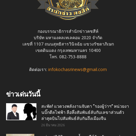
กองบรรณาธิการสำนักข่าวคชสีห์
บริษัท มหามงคลเทเลคอม 2020 จำกัด
เลขที่ 1107 ถนนสุทธิสารวินิจฉัย แขวงรัชดาภิเษก
เขตดินแดง กรุงเทพมหานคร 10400
โทร. 082-753-8888
ติดต่อเรา:
infokochasrinews@gmail.com
ข่าวเด่นวันนี้
สะพัด! แวดวงพลังงานจับตา “รองผู้ว่าฯ” หน่วยงา
นบิ๊กดีลไฟฟ้า ลือหึ่งสัมพันธ์ลับกับเลขาส่วนตัว
ล่าสุดบินไปสัมพันธ์ลับกันถึงเมืองจีน
26 มีนาคม 2026