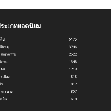
ระเภทยอดนิยม
่วไป
6175
บัติเหตุ
3746
าชญากรรม
2522
มิภาค
1348
งคม
1218
รเมือง
818
ฬา
817
รคระบาด
807
องถิ่น
614