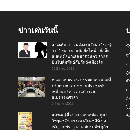
ข่าวเด่นวันนี้
ป
สะพัด! แวดวงพลังงานจับตา “รองผู้
ทั
ว่าฯ” หน่วยงานบิ๊กดีลไฟฟ้า ลือหึ่ง
อุ
สัมพันธ์ลับกับเลขาส่วนตัว ล่าสุด
บินไปสัมพันธ์ลับกันถึงเมืองจีน
อ
26 มีนาคม 2026
ภู
คณะ กต.ตร.สน.ธรรมศาลา และที่
สั
ปรึกษา กต.ตร.ฯ ร่วมประชุมขับ
กา
เคลื่อนบริหารงานตำรวจ
สน.ธรรมศาลา
กี
7 สิงหาคม 2026
โ
สมาคมผู้สื่อข่าวอาสาสมัคร ศูนย์
ท้
วิทยุคชสีห์ บรรเทาภัยคชสีห์ ขอ
เชิญ อปพร. อาสาสมัครกู้ชีพ กู้ภัย