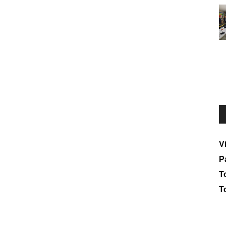
V
P
To
T