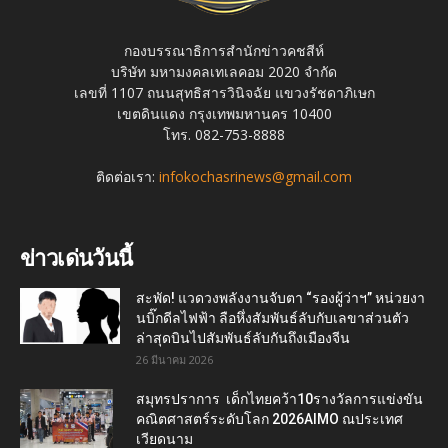
กองบรรณาธิการสำนักข่าวคชสีห์
บริษัท มหามงคลเทเลคอม 2020 จำกัด
เลขที่ 1107 ถนนสุทธิสารวินิจฉัย แขวงรัชดาภิเษก
เขตดินแดง กรุงเทพมหานคร 10400
โทร. 082-753-8888
ติดต่อเรา:
infokochasrinews@gmail.com
ข่าวเด่นวันนี้
สะพัด! แวดวงพลังงานจับตา “รองผู้ว่าฯ” หน่วยงา
นบิ๊กดีลไฟฟ้า ลือหึ่งสัมพันธ์ลับกับเลขาส่วนตัว
ล่าสุดบินไปสัมพันธ์ลับกันถึงเมืองจีน
26 มีนาคม 2026
สมุทรปราการ เด็กไทยคว้า10รางวัลการแข่งขัน
คณิตศาสตร์ระดับโลก 2026AIMO ณประเทศ
เวียดนาม