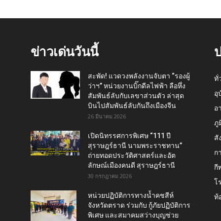
ข่าวเด่นวันนี้
ป
สะพัด! แวดวงพลังงานจับตา “รองผู้
ทั
ว่าฯ” หน่วยงานบิ๊กดีลไฟฟ้า ลือหึ่ง
อุ
สัมพันธ์ลับกับเลขาส่วนตัว ล่าสุด
บินไปสัมพันธ์ลับกันถึงเมืองจีน
อ
26 มีนาคม 2026
ภู
เปิดนิทรรศการพิเศษ “111 ปี
สั
สุราษฎร์ธานี นามพระราชทาน”
กา
ถ่ายทอดประวัติศาสตร์และอัต
ลักษณ์เมืองคนดี สุราษฎร์ธานี
กี
30 กรกฎาคม 2026
โ
หน่วยปฏิบัติการทางน้ำคชสีห์
ท้
จังหวัดตราด ร่วมกับ กู้ภัยปฏิบัติการ
พิเศษ และสมาคมสว่างบุญช่วย