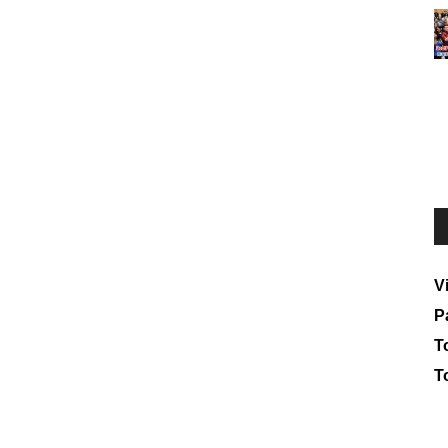
V
P
To
T