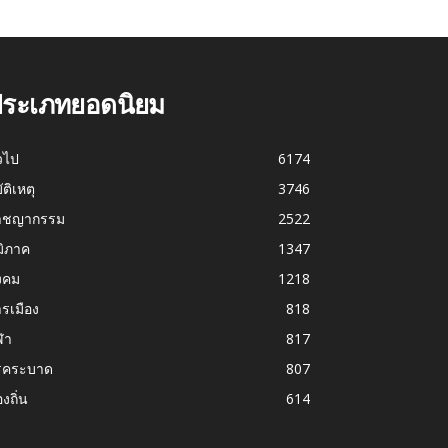
ระเภทยอดนิยม
่วไป
6174
บัติเหตุ
3746
าชญากรรม
2522
มิภาค
1347
งคม
1218
รเมือง
818
ฬา
817
รคระบาด
807
องถิ่น
614