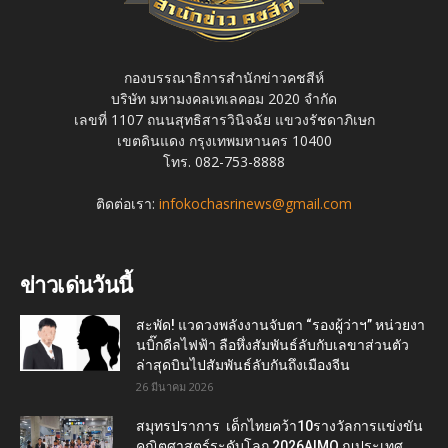
กองบรรณาธิการสำนักข่าวคชสีห์
บริษัท มหามงคลเทเลคอม 2020 จำกัด
เลขที่ 1107 ถนนสุทธิสารวินิจฉัย แขวงรัชดาภิเษก
เขตดินแดง กรุงเทพมหานคร 10400
โทร. 082-753-8888
ติดต่อเรา:
infokochasrinews@gmail.com
ข่าวเด่นวันนี้
สะพัด! แวดวงพลังงานจับตา “รองผู้ว่าฯ” หน่วยงา
นบิ๊กดีลไฟฟ้า ลือหึ่งสัมพันธ์ลับกับเลขาส่วนตัว
ล่าสุดบินไปสัมพันธ์ลับกันถึงเมืองจีน
26 มีนาคม 2026
สมุทรปราการ เด็กไทยคว้า10รางวัลการแข่งขัน
คณิตศาสตร์ระดับโลก 2026AIMO ณประเทศ