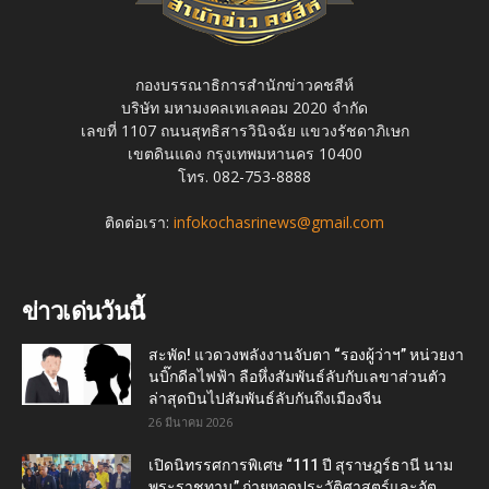
กองบรรณาธิการสำนักข่าวคชสีห์
บริษัท มหามงคลเทเลคอม 2020 จำกัด
เลขที่ 1107 ถนนสุทธิสารวินิจฉัย แขวงรัชดาภิเษก
เขตดินแดง กรุงเทพมหานคร 10400
โทร. 082-753-8888
ติดต่อเรา:
infokochasrinews@gmail.com
ข่าวเด่นวันนี้
สะพัด! แวดวงพลังงานจับตา “รองผู้ว่าฯ” หน่วยงา
นบิ๊กดีลไฟฟ้า ลือหึ่งสัมพันธ์ลับกับเลขาส่วนตัว
ล่าสุดบินไปสัมพันธ์ลับกันถึงเมืองจีน
26 มีนาคม 2026
เปิดนิทรรศการพิเศษ “111 ปี สุราษฎร์ธานี นาม
พระราชทาน” ถ่ายทอดประวัติศาสตร์และอัต