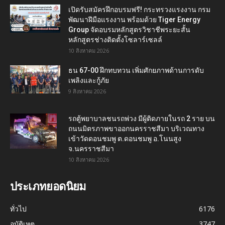
เปิดรับสมัครฝึกอบรมฟรี! กระทรวงแรงงาน กรม
พัฒนาฝีมือแรงงาน พร้อมด้วย Tiger Energy
Group จัดอบรมหลักสูตรวิชาชีพระยะสั้น
หลักสูตรช่างติดตั้งโซลาร์เซลล์
10 สิงหาคม 2026
ธน 67-00 ฝึกทบทวน เพิ่มศักยภาพด้านการดับ
เพลิงและกู้ภัย
9 สิงหาคม 2026
รถตู้พยาบาลชนรถพ่วง มีผู้ติดภายในรถ 2 ราย บน
ถนนมิตรภาพขาออกนครราชสีมา บริเวณทาง
เข้าวัดดอนชมพู ต.ดอนชมพู อ.โนนสูง
จ.นครราชสีมา
10 สิงหาคม 2026
ประเภทยอดนิยม
ทั่วไป
6176
อุบัติเหตุ
3747