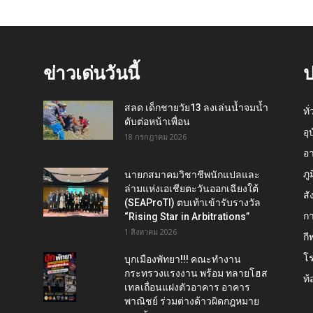
ข่าวเด่นวันนี้
ป
สลด เด็กชายวัย13 ลงเล่นน้ำจมน้ำ
ทั
ดับต่อหน้าเพื่อน
อุ
18 กรกฎาคม 2026
อ
ภู
นายกสมาคมวิชาชีพนักแปลและ
ล่ามแห่งเอเชียตะวันออกเฉียงใต้
สั
(SEAProTI) ตบเท้าเข้ารับรางวัล
กา
“Rising Star in Arbitrations”
1 สิงหาคม 2026
กี
โ
บุกเมืองพัทยา!!! คณะทำงาน
กระทรวงแรงงาน พร้อม ทลายโฮส
ท้
เทลเถื่อนแฝงตัวอาคาร อาคาร
พาณิชย์ ร่วมต่างด้าวผิดกฎหมาย