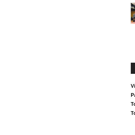
V
P
To
T