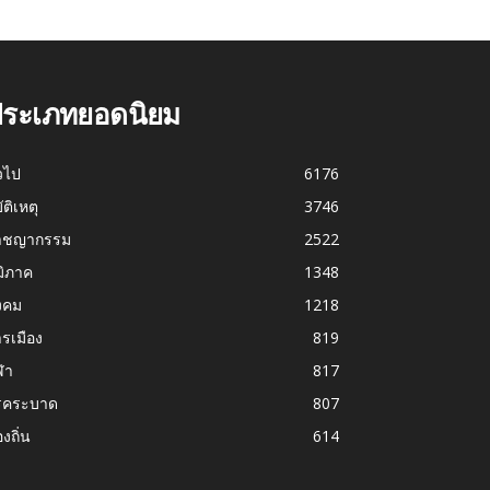
ระเภทยอดนิยม
่วไป
6176
บัติเหตุ
3746
าชญากรรม
2522
มิภาค
1348
งคม
1218
รเมือง
819
ฬา
817
รคระบาด
807
องถิ่น
614