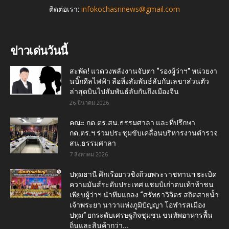
ติดต่อเรา:
infokochasrinews@gmail.com
ข่าวเด่นวันนี้
สะพัด! แวดวงพลังงานจับตา “รองผู้ว่าฯ” หน่วยงา
นบิ๊กดีลไฟฟ้า ลือหึ่งสัมพันธ์ลับกับเลขาส่วนตัว
ล่าสุดบินไปสัมพันธ์ลับกันถึงเมืองจีน
26 มีนาคม 2026
คณะ กต.ตร.สน.ธรรมศาลา และที่ปรึกษา
กต.ตร.ฯ ร่วมประชุมขับเคลื่อนบริหารงานตำรวจ
สน.ธรรมศาลา
7 สิงหาคม 2026
ปทุมธานี ศึกเรือยาวชิงถ้วยพระราชทานฯ sะเบิด
ความมันส์ระดับประเทศ แชมป์เก่าตบเท้าท้าชน
เพียบผู้ว่าฯ นำทีมแถลง “ศรัทธาวิจิตร สถิตสายน้ำ
เจ้าพระยา นาวาแห่งภูมิปัญญา โอฬารสเมือง
ปทุม” ยกระดับเศรษฐกิจชุมชน ขนทัพอาหารพื้น
ถิ่นและสินค้ากว่า...