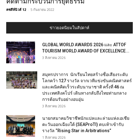
คดีตามกระบวนการยุติธรรม
คชสีห์นิวส์ 12
-
5 กันยายน 2022
ข่าวยอดนิยมในสัปดาห์
GLOBAL WORLD AWARDS 2026 และ ATTOF
TOURISM WORLD AWARD OF EXCELLENCE...
3 สิงหาคม 2026
สมุทรปราการ นักเรียนไทยสร้างชื่อเสียงระดับ
โลกคว้า 127 รางวัล จากเวทีแข่งขันคณิตศาสตร์
และคณิตคิดเร็วระดับนานาชาติ ครั้งที่ 46 ณ
ประเทศสิงคโปร์ เดินทางกลับถึงไทยท่ามกลาง
การต้อนรับอย่างอบอุ่น
3 สิงหาคม 2026
นายกสมาคมวิชาชีพนักแปลและล่ามแห่งเอเชีย
ตะวันออกเฉียงใต้ (SEAProTI) ตบเท้าเข้ารับ
รางวัล “Rising Star in Arbitrations”
1 สิงหาคม 2026