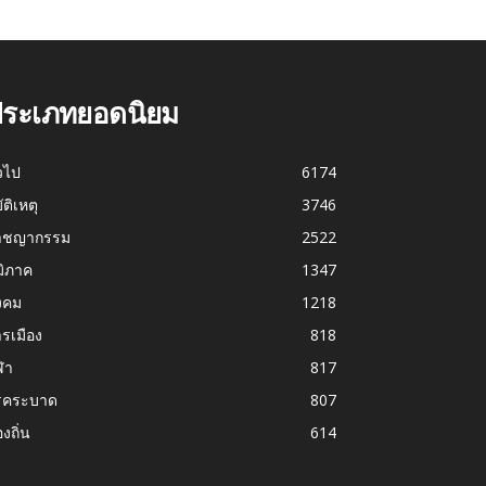
ระเภทยอดนิยม
่วไป
6174
บัติเหตุ
3746
าชญากรรม
2522
มิภาค
1347
งคม
1218
รเมือง
818
ฬา
817
รคระบาด
807
องถิ่น
614