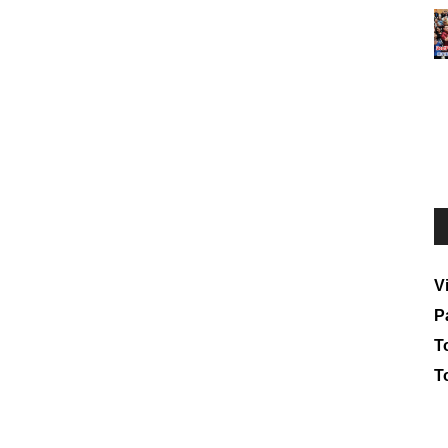
V
P
To
T