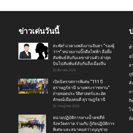
ข่าวเด่นวันนี้
ป
สะพัด! แวดวงพลังงานจับตา “รองผู้
ทั
ว่าฯ” หน่วยงานบิ๊กดีลไฟฟ้า ลือหึ่ง
อุ
สัมพันธ์ลับกับเลขาส่วนตัว ล่าสุด
บินไปสัมพันธ์ลับกันถึงเมืองจีน
อ
26 มีนาคม 2026
ภู
เปิดนิทรรศการพิเศษ “111 ปี
สั
สุราษฎร์ธานี นามพระราชทาน”
กา
ถ่ายทอดประวัติศาสตร์และอัต
ลักษณ์เมืองคนดี สุราษฎร์ธานี
กี
30 กรกฎาคม 2026
โ
หน่วยปฏิบัติการทางน้ำคชสีห์
ท้
จังหวัดตราด ร่วมกับ กู้ภัยปฏิบัติการ
พิเศษ และสมาคมสว่างบุญช่วย