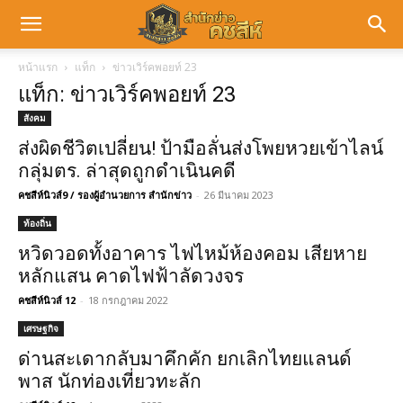
หน้าแรก
แท็ก
ข่าวเวิร์คพอยท์ 23
แท็ก: ข่าวเวิร์คพอยท์ 23
สังคม
ส่งผิดชีวิตเปลี่ยน! ป้ามือลั่นส่งโพยหวยเข้าไลน์
กลุ่มตร. ล่าสุดถูกดำเนินคดี
คชสีห์นิวส์9 / รองผู้อำนวยการ สำนักข่าว
-
26 มีนาคม 2023
ท้องถิ่น
หวิดวอดทั้งอาคาร ไฟไหม้ห้องคอม เสียหาย
หลักแสน คาดไฟฟ้าลัดวงจร
คชสีห์นิวส์ 12
-
18 กรกฎาคม 2022
เศรษฐกิจ
ด่านสะเดากลับมาคึกคัก ยกเลิกไทยแลนด์
พาส นักท่องเที่ยวทะลัก