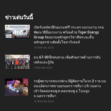
ข่าวเด่นวันนี้
เปิดรับสมัครฝึกอบรมฟรี! กระทรวงแรงงาน กรม
พัฒนาฝีมือแรงงาน พร้อมด้วย Tiger Energy
Group จัดอบรมหลักสูตรวิชาชีพระยะสั้น
หลักสูตรช่างติดตั้งโซลาร์เซลล์
10 สิงหาคม 2026
ธน 67-00 ฝึกทบทวน เพิ่มศักยภาพด้านการดับ
เพลิงและกู้ภัย
9 สิงหาคม 2026
รถตู้พยาบาลชนรถพ่วง มีผู้ติดภายในรถ 2 ราย บน
ถนนมิตรภาพขาออกนครราชสีมา บริเวณทาง
เข้าวัดดอนชมพู ต.ดอนชมพู อ.โนนสูง
จ.นครราชสีมา
10 สิงหาคม 2026