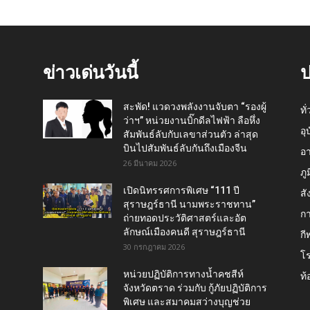
ข่าวเด่นวันนี้
ป
สะพัด! แวดวงพลังงานจับตา “รองผู้
ทั
ว่าฯ” หน่วยงานบิ๊กดีลไฟฟ้า ลือหึ่ง
อุ
สัมพันธ์ลับกับเลขาส่วนตัว ล่าสุด
บินไปสัมพันธ์ลับกันถึงเมืองจีน
อ
26 มีนาคม 2026
ภู
เปิดนิทรรศการพิเศษ “111 ปี
สั
สุราษฎร์ธานี นามพระราชทาน”
กา
ถ่ายทอดประวัติศาสตร์และอัต
ลักษณ์เมืองคนดี สุราษฎร์ธานี
กี
30 กรกฎาคม 2026
โ
หน่วยปฏิบัติการทางน้ำคชสีห์
ท้
จังหวัดตราด ร่วมกับ กู้ภัยปฏิบัติการ
พิเศษ และสมาคมสว่างบุญช่วย