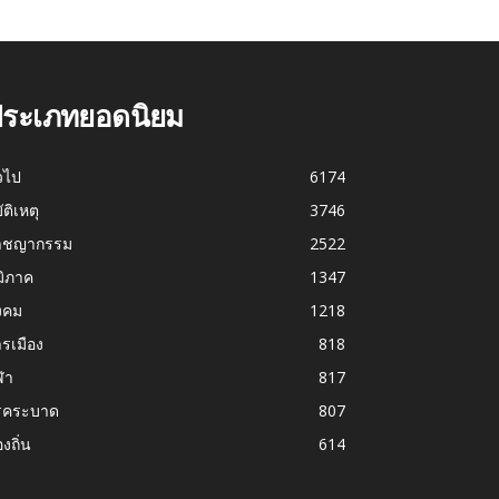
ระเภทยอดนิยม
่วไป
6174
บัติเหตุ
3746
าชญากรรม
2522
มิภาค
1347
งคม
1218
รเมือง
818
ฬา
817
รคระบาด
807
องถิ่น
614