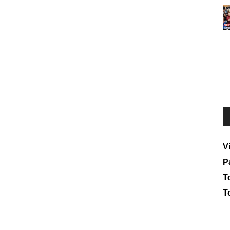
V
P
To
T