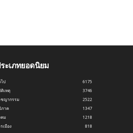
ระเภทยอดนิยม
่วไป
6175
บัติเหตุ
3746
าชญากรรม
2522
มิภาค
1347
งคม
1218
รเมือง
818