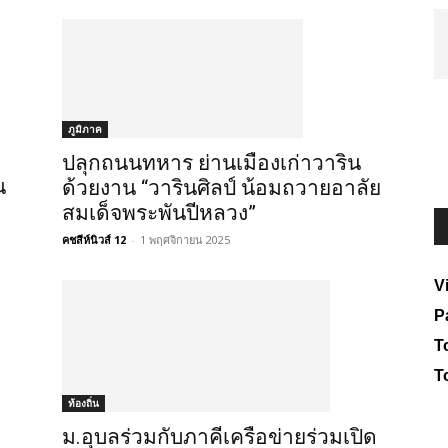
ภูมิภาค
ปลุกถนนทหาร ย่านเมืองเก่าวาริน
น
ด้วยงาน “วารินศิลป์ น้อมถวายอาลัย
สมเด็จพระพันปีหลวง”
คชสีห์นิวส์ 12
-
1 พฤศจิกายน 2025
V
P
To
T
ท้องถิ่น
ม.อุบลร่วมกับภาคีเครือข่ายร่วมเปิด