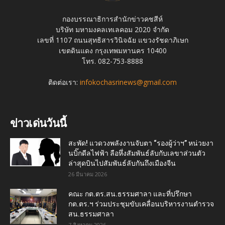
กองบรรณาธิการสำนักข่าวคชสีห์
บริษัท มหามงคลเทเลคอม 2020 จำกัด
เลขที่ 1107 ถนนสุทธิสารวินิจฉัย แขวงรัชดาภิเษก
เขตดินแดง กรุงเทพมหานคร 10400
โทร. 082-753-8888
ติดต่อเรา:
infokochasrinews@gmail.com
ข่าวเด่นวันนี้
สะพัด! แวดวงพลังงานจับตา “รองผู้ว่าฯ” หน่วยงา
นบิ๊กดีลไฟฟ้า ลือหึ่งสัมพันธ์ลับกับเลขาส่วนตัว
ล่าสุดบินไปสัมพันธ์ลับกันถึงเมืองจีน
26 มีนาคม 2026
คณะ กต.ตร.สน.ธรรมศาลา และที่ปรึกษา
กต.ตร.ฯ ร่วมประชุมขับเคลื่อนบริหารงานตำรวจ
สน.ธรรมศาลา
7 สิงหาคม 2026