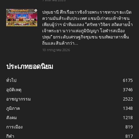
ปทุมธานี ศึกเรือยาวชิงถ้วยพระราชทานฯ sะเบิด
ความมันส์ระดับประเทศ แชมป์เก่าตบเท้าท้าชน
เพียบผู้ว่าฯ นำทีมแถลง “ศรัทธาวิจิตร สถิตสายน้ำ
เจ้าพระยา นาวาแห่งภูมิปัญญา โอฬารสเมือง
ปทุม” ยกระดับเศรษฐกิจชุมชน ขนทัพอาหารพื้น
ถิ่นและสินค้ากว่า...
10 กรกฎาคม 2026
ประเภทยอดนิยม
ทั่วไป
6175
อุบัติเหตุ
3746
อาชญากรรม
2522
ภูมิภาค
1348
สังคม
1218
การเมือง
819
กีฬา
817