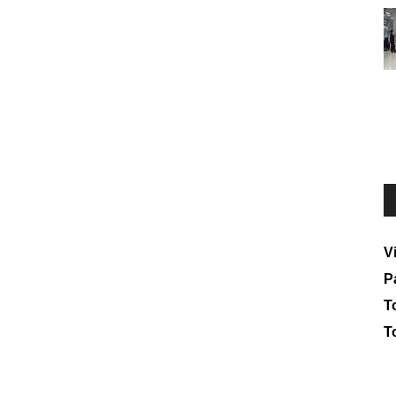
V
P
To
T