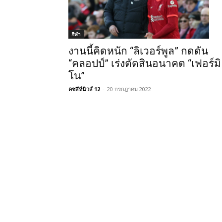
กีฬา
งานนี้คิดหนัก “ลิเวอร์พูล” กดดัน
“คลอปป์” เร่งตัดสินอนาคต “เฟอร์มิ
โน”
คชสีห์นิวส์ 12
-
20 กรกฎาคม 2022