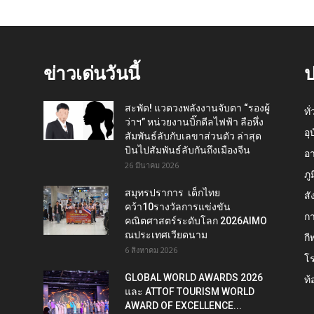
ข่าวเด่นวันนี้
ป
สะพัด! แวดวงพลังงานจับตา “รองผู้
ทั
ว่าฯ” หน่วยงานบิ๊กดีลไฟฟ้า ลือหึ่ง
อุ
สัมพันธ์ลับกับเลขาส่วนตัว ล่าสุด
บินไปสัมพันธ์ลับกันถึงเมืองจีน
อ
26 มีนาคม 2026
ภู
สมุทรปราการ เด็กไทย
สั
คว้า10รางวัลการแข่งขัน
กา
คณิตศาสตร์ระดับโลก 2026AIMO
ณประเทศเวียดนาม
กี
6 สิงหาคม 2026
โ
GLOBAL WORLD AWARDS 2026
ท้
และ ATTOF TOURISM WORLD
AWARD OF EXCELLENCE...