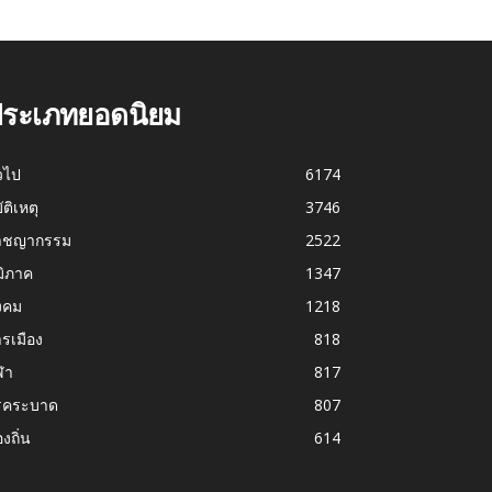
ระเภทยอดนิยม
่วไป
6174
บัติเหตุ
3746
าชญากรรม
2522
มิภาค
1347
งคม
1218
รเมือง
818
ฬา
817
รคระบาด
807
องถิ่น
614