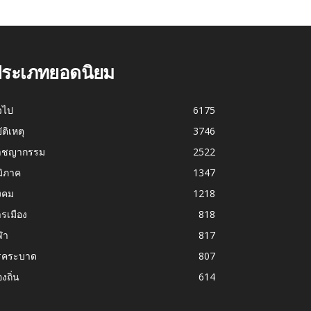
ระเภทยอดนิยม
่วไป
6175
บัติเหตุ
3746
าชญากรรม
2522
มิภาค
1347
งคม
1218
รเมือง
818
ฬา
817
รคระบาด
807
องถิ่น
614