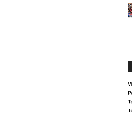
V
P
To
T