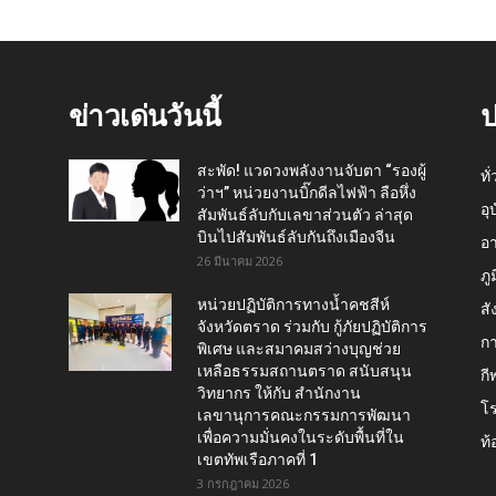
ข่าวเด่นวันนี้
ป
สะพัด! แวดวงพลังงานจับตา “รองผู้
ทั
ว่าฯ” หน่วยงานบิ๊กดีลไฟฟ้า ลือหึ่ง
อุ
สัมพันธ์ลับกับเลขาส่วนตัว ล่าสุด
บินไปสัมพันธ์ลับกันถึงเมืองจีน
อ
26 มีนาคม 2026
ภู
หน่วยปฏิบัติการทางน้ำคชสีห์
สั
จังหวัดตราด ร่วมกับ กู้ภัยปฏิบัติการ
กา
พิเศษ และสมาคมสว่างบุญช่วย
เหลือธรรมสถานตราด สนับสนุน
กี
วิทยากร ให้กับ สำนักงาน
โ
เลขานุการคณะกรรมการพัฒนา
เพื่อความมั่นคงในระดับพื้นที่ใน
ท้
เขตทัพเรือภาคที่ 1
3 กรกฎาคม 2026