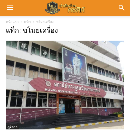
หน้าแรก
แท็ก
ขโมยเครื่อง
แท็ก: ขโมยเครื่อง
ภูมิภาค