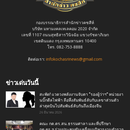
กองบรรณาธิการสำนักข่าวคชสีห์
บริษัท มหามงคลเทเลคอม 2020 จำกัด
เลขที่ 1107 ถนนสุทธิสารวินิจฉัย แขวงรัชดาภิเษก
เขตดินแดง กรุงเทพมหานคร 10400
โทร. 082-753-8888
ติดต่อเรา:
infokochasrinews@gmail.com
ข่าวเด่นวันนี้
สะพัด! แวดวงพลังงานจับตา “รองผู้ว่าฯ” หน่วยงา
นบิ๊กดีลไฟฟ้า ลือหึ่งสัมพันธ์ลับกับเลขาส่วนตัว
ล่าสุดบินไปสัมพันธ์ลับกันถึงเมืองจีน
26 มีนาคม 2026
คณะ กต.ตร.สน.ธรรมศาลา และที่ปรึกษา
กต.ตร.ฯ ร่วมประชุมขับเคลื่อนบริหารงานตำรวจ