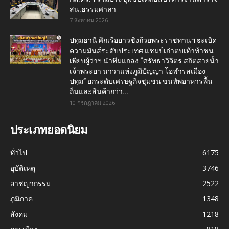
สน.ธรรมศาลา
7 สิงหาคม 2026
ปทุมธานี ศึกเรือยาวชิงถ้วยพระราชทานฯ sะเบิด
ความมันส์ระดับประเทศ แชมป์เก่าตบเท้าท้าชน
เพียบผู้ว่าฯ นำทีมแถลง “ศรัทธาวิจิตร สถิตสายน้ำ
เจ้าพระยา นาวาแห่งภูมิปัญญา โอฬารสเมือง
ปทุม” ยกระดับเศรษฐกิจชุมชน ขนทัพอาหารพื้น
ถิ่นและสินค้ากว่า...
10 กรกฎาคม 2026
ประเภทยอดนิยม
ทั่วไป
6175
อุบัติเหตุ
3746
อาชญากรรม
2522
ภูมิภาค
1348
สังคม
1218