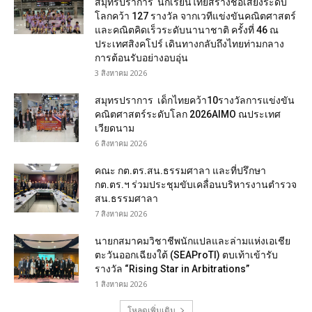
สมุทรปราการ นักเรียนไทยสร้างชื่อเสียงระดับ
โลกคว้า 127 รางวัล จากเวทีแข่งขันคณิตศาสตร์
และคณิตคิดเร็วระดับนานาชาติ ครั้งที่ 46 ณ
ประเทศสิงคโปร์ เดินทางกลับถึงไทยท่ามกลาง
การต้อนรับอย่างอบอุ่น
3 สิงหาคม 2026
สมุทรปราการ เด็กไทยคว้า10รางวัลการแข่งขัน
คณิตศาสตร์ระดับโลก 2026AIMO ณประเทศ
เวียดนาม
6 สิงหาคม 2026
คณะ กต.ตร.สน.ธรรมศาลา และที่ปรึกษา
กต.ตร.ฯ ร่วมประชุมขับเคลื่อนบริหารงานตำรวจ
สน.ธรรมศาลา
7 สิงหาคม 2026
นายกสมาคมวิชาชีพนักแปลและล่ามแห่งเอเชีย
ตะวันออกเฉียงใต้ (SEAProTI) ตบเท้าเข้ารับ
รางวัล “Rising Star in Arbitrations”
1 สิงหาคม 2026
โหลดเพิ่มเติม