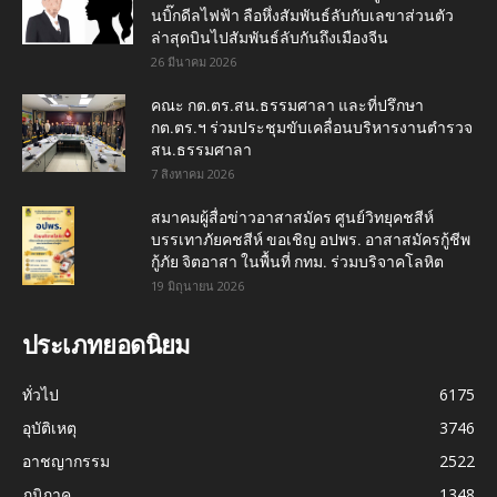
นบิ๊กดีลไฟฟ้า ลือหึ่งสัมพันธ์ลับกับเลขาส่วนตัว
ล่าสุดบินไปสัมพันธ์ลับกันถึงเมืองจีน
26 มีนาคม 2026
คณะ กต.ตร.สน.ธรรมศาลา และที่ปรึกษา
กต.ตร.ฯ ร่วมประชุมขับเคลื่อนบริหารงานตำรวจ
สน.ธรรมศาลา
7 สิงหาคม 2026
สมาคมผู้สื่อข่าวอาสาสมัคร ศูนย์วิทยุคชสีห์
บรรเทาภัยคชสีห์ ขอเชิญ อปพร. อาสาสมัครกู้ชีพ
กู้ภัย จิตอาสา ในพื้นที่ กทม. ร่วมบริจาคโลหิต
19 มิถุนายน 2026
ประเภทยอดนิยม
ทั่วไป
6175
อุบัติเหตุ
3746
อาชญากรรม
2522
ภูมิภาค
1348