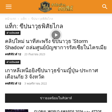
หน้าแรก
แท็ก
ขีปนาวุธพิสัยไกล
แท็ก: ขีปนาวุธพิสัยไกล
ต่างประเทศ
คลิปใหม่ นาทีสะพรึง ขีปนาวุธ ‘Storm
Shadow’ ถล่มศูนย์บัญชาการรัสเซียในไครเมีย
คชสีห์นิวส์ 12
-
23 กันยายน 2023
ต่างประเทศ
เกาหลีเหนือยิงขีปนาวุธข้ามญี่ปุ่น-ประกาศ
เตือนภัย 3 จังหวัด
คชสีห์นิวส์ 12
-
3 พฤศจิกายน 2022
ข่าวยอดนิยมในสัปดาห์
GLOBAL WORLD AWARDS 2026 และ ATTOF