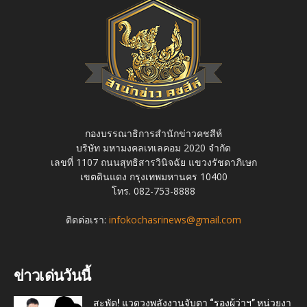
กองบรรณาธิการสำนักข่าวคชสีห์
บริษัท มหามงคลเทเลคอม 2020 จำกัด
เลขที่ 1107 ถนนสุทธิสารวินิจฉัย แขวงรัชดาภิเษก
เขตดินแดง กรุงเทพมหานคร 10400
โทร. 082-753-8888
ติดต่อเรา:
infokochasrinews@gmail.com
ข่าวเด่นวันนี้
สะพัด! แวดวงพลังงานจับตา “รองผู้ว่าฯ” หน่วยงา