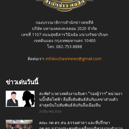
กองบรรณาธิการสำนักข่าวคชสีห์
บริษัท มหามงคลเทเลคอม 2020 จำกัด
เลขที่ 1107 ถนนสุทธิสารวินิจฉัย แขวงรัชดาภิเษก
เขตดินแดง กรุงเทพมหานคร 10400
โทร. 082-753-8888
ติดต่อเรา:
infokochasrinews@gmail.com
ข่าวเด่นวันนี้
สะพัด! แวดวงพลังงานจับตา “รองผู้ว่าฯ” หน่วยงา
นบิ๊กดีลไฟฟ้า ลือหึ่งสัมพันธ์ลับกับเลขาส่วนตัว
ล่าสุดบินไปสัมพันธ์ลับกันถึงเมืองจีน
26 มีนาคม 2026
คณะ กต.ตร.สน.ธรรมศาลา และที่ปรึกษา
กต.ตร.ฯ ร่วมประชุมขับเคลื่อนบริหารงานตำรวจ