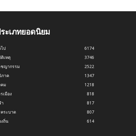
ระเภทยอดนิยม
่วไป
6174
บัติเหตุ
3746
าชญากรรม
2522
มิภาค
1347
งคม
1218
รเมือง
818
ฬา
817
รคระบาด
807
องถิ่น
614