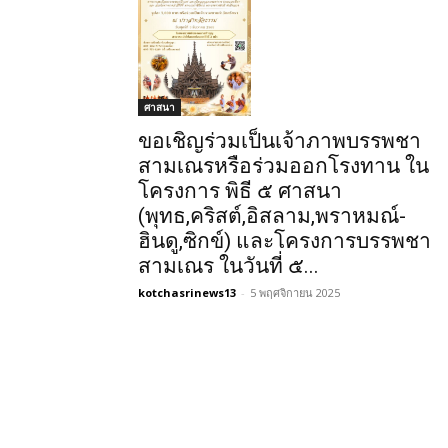
ศาสนา
ขอเชิญร่วมเป็นเจ้าภาพบรรพชา
สามเณรหรือร่วมออกโรงทาน ใน
โครงการ พิธี ๕ ศาสนา
(พุทธ,คริสต์,อิสลาม,พราหมณ์-
ฮินดู,ซิกข์) และโครงการบรรพชา
สามเณร ในวันที่ ๕...
kotchasrinews13
-
5 พฤศจิกายน 2025