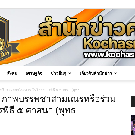
สังคม
เศรษฐกิจ
ข่าวอื่นๆ
เกี่ยวกับสำนักข่าว
Kochasri
รือร่วมออกโรงทาน ในโครงการพิธี ๕ ศาสนา (พุทธ
เจ้าภาพบรรพชาสามเณรหรือร่วม
ิธี ๕ ศาสนา (พุทธ
News