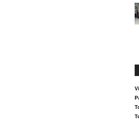
V
P
To
T