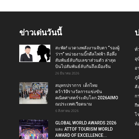
ข่าวเด่นวันนี้
ป
สะพัด! แวดวงพลังงานจับตา “รองผู้
ทั
ว่าฯ” หน่วยงานบิ๊กดีลไฟฟ้า ลือหึ่ง
อุ
สัมพันธ์ลับกับเลขาส่วนตัว ล่าสุด
บินไปสัมพันธ์ลับกันถึงเมืองจีน
อ
26 มีนาคม 2026
ภู
สมุทรปราการ เด็กไทย
สั
คว้า10รางวัลการแข่งขัน
กา
คณิตศาสตร์ระดับโลก 2026AIMO
ณประเทศเวียดนาม
กี
6 สิงหาคม 2026
โ
GLOBAL WORLD AWARDS 2026
ท้
และ ATTOF TOURISM WORLD
AWARD OF EXCELLENCE...