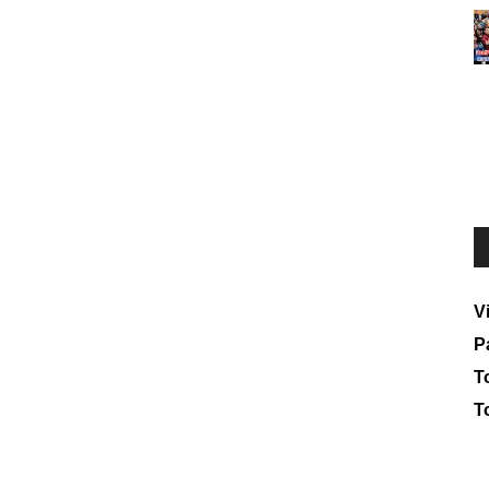
V
P
To
T