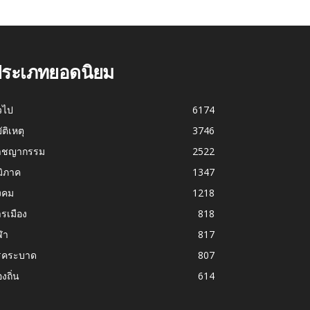
ระเภทยอดนิยม
่วไป
6174
บัติเหตุ
3746
าชญากรรม
2522
มิภาค
1347
งคม
1218
รเมือง
818
ฬา
817
รคระบาด
807
องถิ่น
614