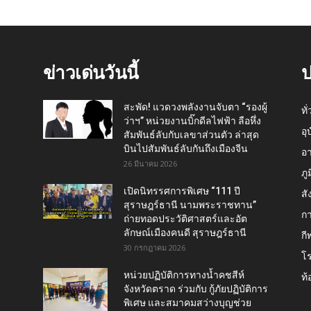
ข่าวเด่นวันนี้
ป
สะพัด! แวดวงพลังงานจับตา “รองผู้
ทั
ว่าฯ” หน่วยงานบิ๊กดีลไฟฟ้า ลือหึ่ง
อุ
สัมพันธ์ลับกับเลขาส่วนตัว ล่าสุด
บินไปสัมพันธ์ลับกันถึงเมืองจีน
อ
26 มีนาคม 2026
ภู
เปิดนิทรรศการพิเศษ “111 ปี
สั
สุราษฎร์ธานี นามพระราชทาน”
กา
ถ่ายทอดประวัติศาสตร์และอัต
ลักษณ์เมืองคนดี สุราษฎร์ธานี
กี
30 กรกฎาคม 2026
โ
หน่วยปฏิบัติการทางน้ำคชสีห์
ท้
จังหวัดตราด ร่วมกับ กู้ภัยปฏิบัติการ
พิเศษ และสมาคมสว่างบุญช่วย