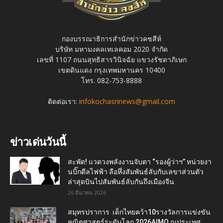
กองบรรณาธิการสำนักข่าวคชสีห์
บริษัท มหามงคลเทเลคอม 2020 จำกัด
เลขที่ 1107 ถนนสุทธิสารวินิจฉัย แขวงรัชดาภิเษก
เขตดินแดง กรุงเทพมหานคร 10400
โทร. 082-753-8888
ติดต่อเรา:
infokochasrinews@gmail.com
ข่าวเด่นวันนี้
สะพัด! แวดวงพลังงานจับตา “รองผู้ว่าฯ” หน่วยงา
นบิ๊กดีลไฟฟ้า ลือหึ่งสัมพันธ์ลับกับเลขาส่วนตัว
ล่าสุดบินไปสัมพันธ์ลับกันถึงเมืองจีน
26 มีนาคม 2026
สมุทรปราการ เด็กไทยคว้า10รางวัลการแข่งขัน
คณิตศาสตร์ระดับโลก 2026AIMO ณประเทศ