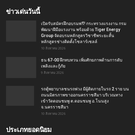
ข่าวเด่นวันนี้
เปิดรับสมัครฝึกอบรมฟรี! กระทรวงแรงงาน กรม
พัฒนาฝีมือแรงงาน พร้อมด้วย Tiger Energy
Group จัดอบรมหลักสูตรวิชาชีพระยะสั้น
หลักสูตรช่างติดตั้งโซลาร์เซลล์
10 สิงหาคม 2026
ธน 67-00 ฝึกทบทวน เพิ่มศักยภาพด้านการดับ
เพลิงและกู้ภัย
9 สิงหาคม 2026
รถตู้พยาบาลชนรถพ่วง มีผู้ติดภายในรถ 2 ราย บน
ถนนมิตรภาพขาออกนครราชสีมา บริเวณทาง
เข้าวัดดอนชมพู ต.ดอนชมพู อ.โนนสูง
จ.นครราชสีมา
10 สิงหาคม 2026
ประเภทยอดนิยม