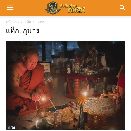
หน้าแรก
แท็ก
กุมาร
แท็ก: กุมาร
ทั่วไป