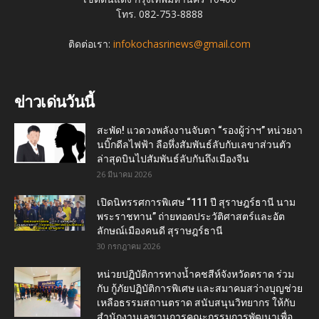
โทร. 082-753-8888
ติดต่อเรา:
infokochasrinews@gmail.com
ข่าวเด่นวันนี้
สะพัด! แวดวงพลังงานจับตา “รองผู้ว่าฯ” หน่วยงา
นบิ๊กดีลไฟฟ้า ลือหึ่งสัมพันธ์ลับกับเลขาส่วนตัว
ล่าสุดบินไปสัมพันธ์ลับกันถึงเมืองจีน
26 มีนาคม 2026
เปิดนิทรรศการพิเศษ “111 ปี สุราษฎร์ธานี นาม
พระราชทาน” ถ่ายทอดประวัติศาสตร์และอัต
ลักษณ์เมืองคนดี สุราษฎร์ธานี
30 กรกฎาคม 2026
หน่วยปฏิบัติการทางน้ำคชสีห์จังหวัดตราด ร่วม
กับ กู้ภัยปฏิบัติการพิเศษ และสมาคมสว่างบุญช่วย
เหลือธรรมสถานตราด สนับสนุนวิทยากร ให้กับ
สำนักงานเลขานุการคณะกรรมการพัฒนาเพื่อ