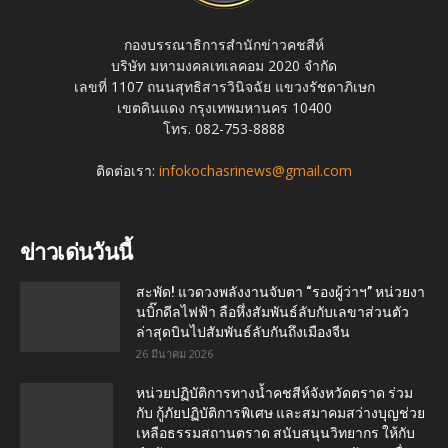
กองบรรณาธิการสำนักข่าวคชสีห์
บริษัท มหามงคลเทเลคอม 2020 จำกัด
เลขที่ 1107 ถนนสุทธิสารวินิจฉัย แขวงรัชดาภิเษก
เขตดินแดง กรุงเทพมหานคร 10400
โทร. 082-753-8888
ติดต่อเรา:
infokochasrinews@gmail.com
ข่าวเด่นวันนี้
สะพัด! แวดวงพลังงานจับตา “รองผู้ว่าฯ” หน่วยงา
นบิ๊กดีลไฟฟ้า ลือหึ่งสัมพันธ์ลับกับเลขาส่วนตัว
ล่าสุดบินไปสัมพันธ์ลับกันถึงเมืองจีน
26 มีนาคม 2026
หน่วยปฏิบัติการทางน้ำคชสีห์จังหวัดตราด ร่วม
กับ กู้ภัยปฏิบัติการพิเศษ และสมาคมสว่างบุญช่วย
เหลือธรรมสถานตราด สนับสนุนวิทยากร ให้กับ