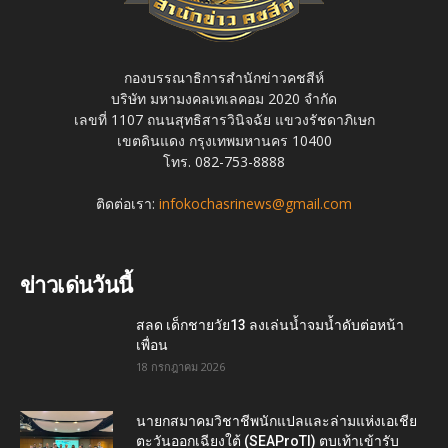
กองบรรณาธิการสำนักข่าวคชสีห์
บริษัท มหามงคลเทเลคอม 2020 จำกัด
เลขที่ 1107 ถนนสุทธิสารวินิจฉัย แขวงรัชดาภิเษก
เขตดินแดง กรุงเทพมหานคร 10400
โทร. 082-753-8888
ติดต่อเรา:
infokochasrinews@gmail.com
ข่าวเด่นวันนี้
สลด เด็กชายวัย13 ลงเล่นน้ำจมน้ำดับต่อหน้า
เพื่อน
18 กรกฎาคม 2026
นายกสมาคมวิชาชีพนักแปลและล่ามแห่งเอเชีย
ตะวันออกเฉียงใต้ (SEAProTI) ตบเท้าเข้ารับ