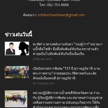
โทร. 082-753-8888
ติดต่อเรา:
infokochasrinews@gmail.com
ข่าวเด่นวันนี้
สะพัด! แวดวงพลังงานจับตา “รองผู้ว่าฯ” หน่วยงา
นบิ๊กดีลไฟฟ้า ลือหึ่งสัมพันธ์ลับกับเลขาส่วนตัว
ล่าสุดบินไปสัมพันธ์ลับกันถึงเมืองจีน
26 มีนาคม 2026
เปิดนิทรรศการพิเศษ “111 ปี สุราษฎร์ธานี นาม
พระราชทาน” ถ่ายทอดประวัติศาสตร์และอัต
ลักษณ์เมืองคนดี สุราษฎร์ธานี
30 กรกฎาคม 2026
หน่วยปฏิบัติการทางน้ำคชสีห์จังหวัดตราด ร่วม
กับ กู้ภัยปฏิบัติการพิเศษ และสมาคมสว่างบุญช่วย
เหลือธรรมสถานตราด สนับสนุนวิทยากร ให้กับ
สำนักงานเลขานุการคณะกรรมการพัฒนาเพื่อ